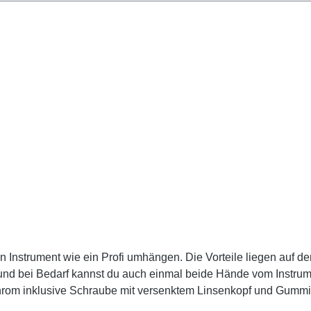
ein Instrument wie ein Profi umhängen. Die Vorteile liegen auf 
 und bei Bedarf kannst du auch einmal beide Hände vom Instrum
durch uns/unsere Kursleiter (gegen Aufpreis, siehe Auswahlmenü) Bitte beachten: Du br