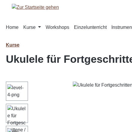
m Hauptinhalt springen
Zur Suche springen
Zur Hauptnavigation springen
Home
Kurse
Workshops
Einzelunterricht
Instrumen
Kurse
Ukulele für Fortgeschritt
Bildergalerie überspringen