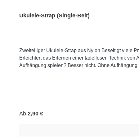
Ukulele-Strap (Single-Belt)
Zweiteiliger Ukulele-Strap aus Nylon Beseitigt viele Probleme beim Instrumenten-Handling Fokussiere dich aufs Spielen, statt auf das Festhalten deines Instruments
Erleichtert das Erlernen einer tadellosen Technik von Anfang an Materialien: Band: Nylon Schnalle: schwarzer Kunstoff Haken: Kunstoff Du 
Aufhängung spielen? Besser nicht. Ohne Aufhängung is
Regulärer Preis:
Ab
2,90 €