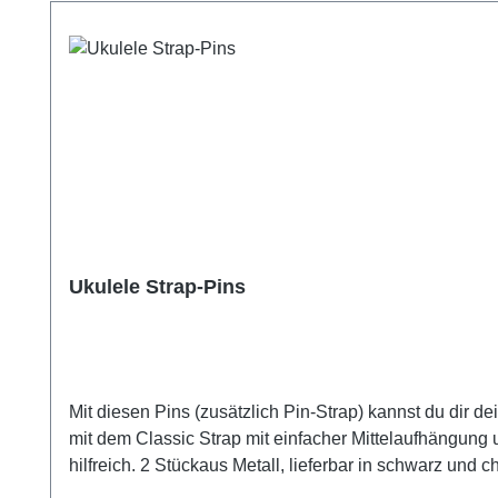
Ukulele Strap-Pins
Mit diesen Pins (zusätzlich Pin-Strap) kannst du dir d
mit dem Classic Strap mit einfacher Mittelaufhängung
hilfreich. 2 Stückaus Metall, lieferbar in schwarz und chrom inklusive Schraube mit versenktem Linsenkopf und Gummipuffer-Scheibe einfache Selbstmontage oder Montage