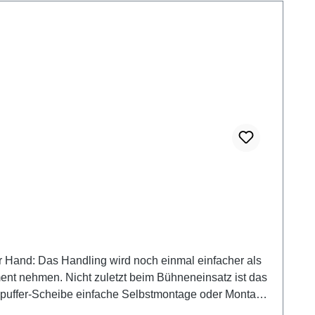
der Hand: Das Handling wird noch einmal einfacher als
ent nehmen. Nicht zuletzt beim Bühneneinsatz ist das
auchst zusätzlich zu den Strap-Pins einen Pin-Strap (siehe ähnliche Artikel).