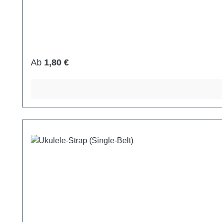
Regulärer Preis:
Ab
1,80 €