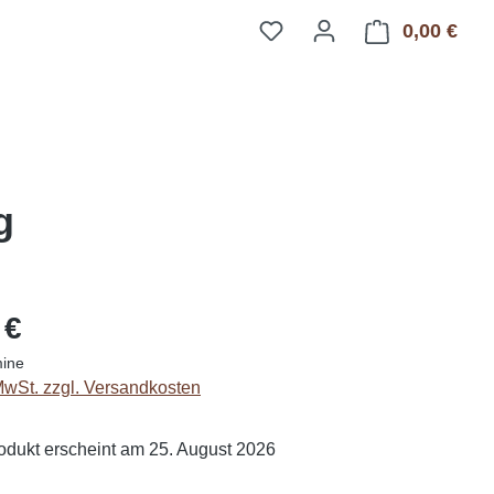
0,00 €
Ware
g
eis:
 €
mine
 MwSt. zzgl. Versandkosten
dukt erscheint am 25. August 2026