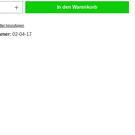
Anzahl: Gib den gewünschten Wert ein oder
In den Warenkorb
tel hinzufügen
mmer:
02-04-17