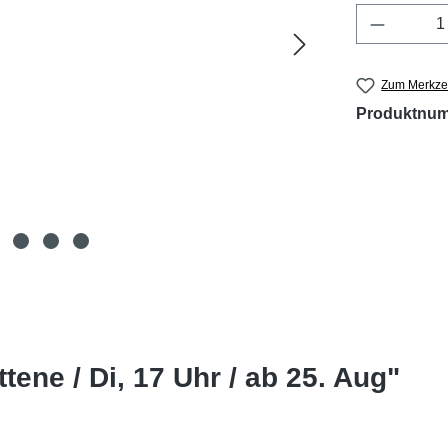
Produkt 
Zum Merkzet
Produktnu
ttene / Di, 17 Uhr / ab 25. Aug"