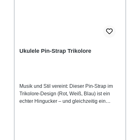
Materialien: Band: Nylon, Baumwolle, Leder
Farbe: siehe Fotos Laschen: Leder
Ukulele Pin-Strap Trikolore
Musik und Stil vereint: Dieser Pin-Strap im
Trikolore-Design (Rot, Weiß, Blau) ist ein
echter Hingucker – und gleichzeitig ein
praktischer Begleiter für Bühne und
Unterricht. Die Bandenden werden einfach
über die Metallknöpfe (Strap-Pins) deines
Instruments gestülpt, deine Ukulele hängt
dann beidseitig und du kannst dich voll aufs