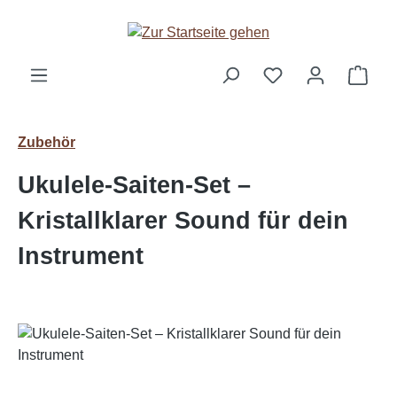
Zum Hauptinhalt springen
Ware
Zubehör
Ukulele-Saiten-Set –
Kristallklarer Sound für dein
Instrument
Bildergalerie überspringen