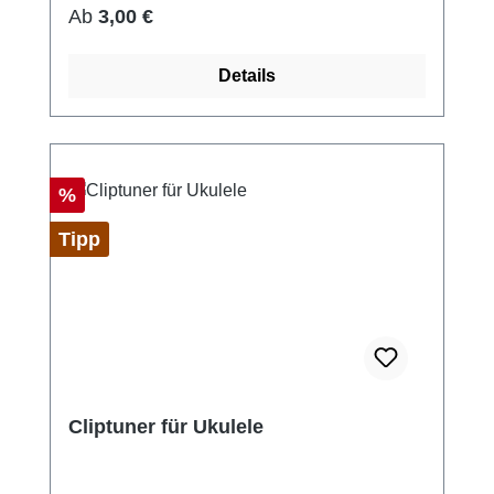
Regulärer Preis:
Ab
3,00 €
Details
Rabatt
%
Tipp
Cliptuner für Ukulele