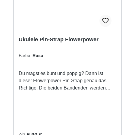
Ukulelen-Größen
Ukulele Pin-Strap Flowerpower
Farbe:
Rosa
Du magst es bunt und poppig? Dann ist
dieser Flowerpower Pin-Strap genau das
Richtige. Die beiden Bandenden werden
einfach über die Metallknöpfe (Strap-Pins) an
deinem Instrument gestülpt – das war's.
Deine Ukulele hängt dann beidseitig, du
kannst dich voll aufs Spielen
konzentrieren.Besonders praktisch: Bei
Bedarf kannst du auch mal beide Hände vom
Regulärer Preis:
Ab
6,90 €