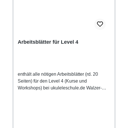
Arbeitsblätter für Level 4
enthält alle nötigen Arbeitsblätter (rd. 20
Seiten) für den Level 4 (Kurse und
Workshops) bei ukuleleschule.de Walzer-
Strum Melodiespiel diverse komplexe Strums
Improvisation (Einführung) Rasgueado-
Techniken in Stücken wie zum Beispiel
"Besame mucho" als Sofortdownload oder
als gebundene Mappe erhältlich