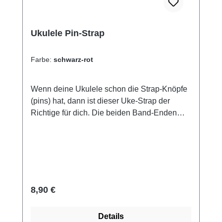
Ukulele Pin-Strap
Farbe:
schwarz-rot
Wenn deine Ukulele schon die Strap-Knöpfe
(pins) hat, dann ist dieser Uke-Strap der
Richtige für dich. Die beiden Band-Enden
werden einfach über die Metallknöpfe
gestülpt. Das Instrument ist dann beidseitig
aufgehängt, was diese Aufhängung
besonders für den Bühneneinsatz
prädestiniert, wo du ggf. auch einmal beide
Hände vom Instrument nehmen möchtest.
Regulärer Preis:
8,90 €
Erleichtert enorm den Einstieg Fokussiere
dich aufs Spielen, statt auf das Festhalten
Details
deines Instrumentes beseitigt (fast) alle