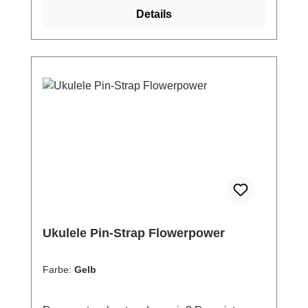
den Unterricht. Du hast noch keine Strap-
Details
Pins an deiner Ukulele? Jetzt hier zur
Selbstmontage bestellen! Das bekommst
du: Ukulele Pin-Strap Flowerpower in deiner
WunschfarbeBeidseitige Aufhängung über
Strap-Pins Aufhängung auch am
Instrumentenkopf möglich (Kordel
inklusive) Material: Nylon-Band, Bandenden
aus weichem PVC Passt auf alle gängigen
Ukulelen-Größen
Ukulele Pin-Strap Flowerpower
Farbe:
Gelb