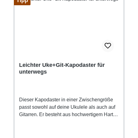
Tipp
mit allen gängigen Ukulelen-Stimmungen
(GCEA) • Auch für Gitarre geeignet
Leichter Uke+Git-Kapodaster für
unterwegs
Dieser Kapodaster in einer Zwischengröße
passt sowohl auf deine Ukulele als auch auf
Gitarren. Er besteht aus hochwertigem Hart-
PVC und bietet dadurch die Stabilität eines
Druckguss-Kapos … ist aber deutlich leichter
als seine Kumpels aus Metall. Das macht ihn