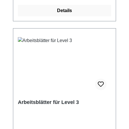
Mappe erhältlich Sofortdownload Bei
Details
Auswahl Sofortdownload steht dir der Artikel
sofort (nach Zahlungserhalt) im Kundenkonto
zum Download zur Verfügung.
Arbeitsblätter für Level 3