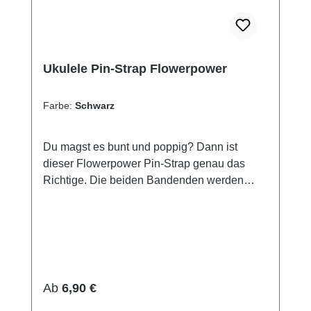
Ukulele Pin-Strap Flowerpower
Farbe:
Schwarz
Du magst es bunt und poppig? Dann ist
dieser Flowerpower Pin-Strap genau das
Richtige. Die beiden Bandenden werden
einfach über die Metallknöpfe (Strap-Pins) an
deinem Instrument gestülpt – das war's.
Deine Ukulele hängt dann beidseitig, du
kannst dich voll aufs Spielen
konzentrieren.Besonders praktisch: Bei
Bedarf kannst du auch mal beide Hände vom
Regulärer Preis:
Ab
6,90 €
Instrument nehmen – ideal für die Bühne oder