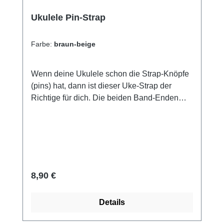
Ukulele Pin-Strap
Farbe:
braun-beige
Wenn deine Ukulele schon die Strap-Knöpfe
(pins) hat, dann ist dieser Uke-Strap der
Richtige für dich. Die beiden Band-Enden
werden einfach über die Metallknöpfe
gestülpt. Das Instrument ist dann beidseitig
aufgehängt, was diese Aufhängung
besonders für den Bühneneinsatz
prädestiniert, wo du ggf. auch einmal beide
Hände vom Instrument nehmen möchtest.
Regulärer Preis:
8,90 €
Erleichtert enorm den Einstieg Fokussiere
dich aufs Spielen, statt auf das Festhalten
Details
deines Instrumentes beseitigt (fast) alle
Probleme zum Instrumenten-Handling