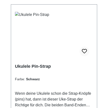
Ermöglicht das Erlernen einer tadellosen
Technik von Anfang an die Aufhängung zur
Greifhand hin (in der Regel also links) ist
auch am Instrumentenkopf möglich (Kordel
inklusive) Materialien: Band: Nylon Farbe:
aktuell nur in den Farben Braun/gestreift und
schwarz lieferbar Bandenden / Laschen:
weiches PVC / schwarzer Kunstoff
Ukulele Pin-Strap
Farbe:
Schwarz
Wenn deine Ukulele schon die Strap-Knöpfe
(pins) hat, dann ist dieser Uke-Strap der
Richtige für dich. Die beiden Band-Enden