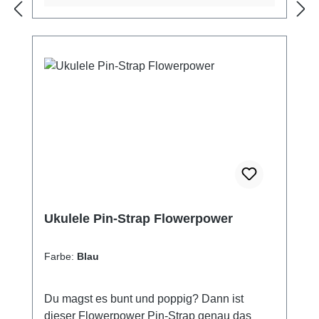
Probleme zum Instrumenten-Handling
Ermöglicht das Erlernen einer tadellosen
Technik von Anfang an die Aufhängung zur
Greifhand hin (in der Regel also links) ist
auch am Instrumentenkopf möglich (Kordel
inklusive) Materialien: Band: Nylon Farbe:
aktuell nur in den Farben Braun/gestreift und
schwarz lieferbar Bandenden / Laschen:
weiches PVC / schwarzer Kunstoff
Ukulele Pin-Strap Flowerpower
Farbe:
Blau
Du magst es bunt und poppig? Dann ist
dieser Flowerpower Pin-Strap genau das