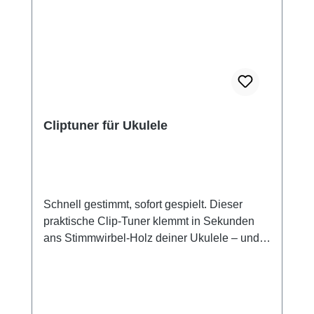
Cliptuner für Ukulele
Schnell gestimmt, sofort gespielt. Dieser
praktische Clip-Tuner klemmt in Sekunden
ans Stimmwirbel-Holz deiner Ukulele – und
zeigt dir per Farbdisplay direkt an, ob deine
Saite stimmt. Grün bedeutet: perfekt. Keine
Einstellmenüs, keine Hertz-Auswahl, kein
Stress. Besonders empfehlenswert für