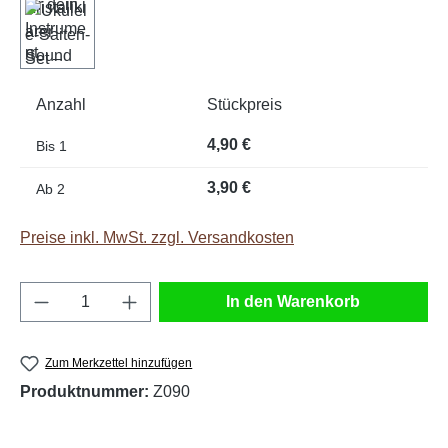
Anzahl
Stückpreis
4,90 €
Bis
1
3,90 €
Ab
2
Preise inkl. MwSt. zzgl. Versandkosten
Produkt Anzahl: Gib den gewünschten Wert e
In den Warenkorb
Zum Merkzettel hinzufügen
Produktnummer:
Z090