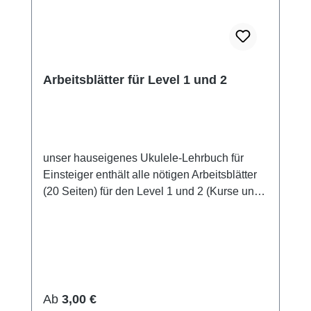
Arbeitsblätter für Level 1 und 2
unser hauseigenes Ukulele-Lehrbuch für
Einsteiger enthält alle nötigen Arbeitsblätter
(20 Seiten) für den Level 1 und 2 (Kurse und
Workshops) Einführung ins Tabulaturlesen
Einführung in erste Strumings erste einfache
Übungssongs und Strumpattern/Akkordsheet
für "Somewhere over the rainbow" Liste mit
ersten wichtigen Akkorden (für
Rechtshänder, Linkshänder bitte hier lesen
Regulärer Preis:
Ab
3,00 €
als Sofortdownload oder als gebundene