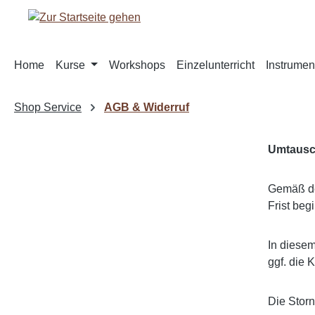
m Hauptinhalt springen
Zur Suche springen
Zur Hauptnavigation springen
Home
Kurse
Workshops
Einzelunterricht
Instrumen
Shop Service
AGB & Widerruf
Umtausch
Gemäß de
Frist beg
In diese
ggf. die 
Die Storn