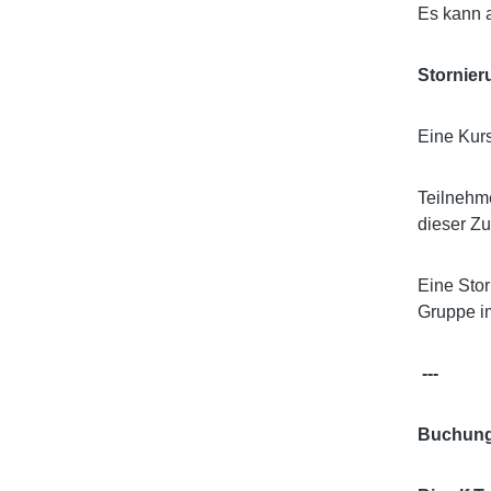
Es kann a
Stornier
Eine Kur
Teilnehme
dieser Zu
Eine Stor
Gruppe im
---
Buchung