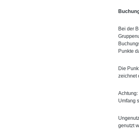
Buchung 
Bei der B
Gruppenun
Buchungsb
Punkte d
Die Punkt
zeichnet 
Achtung: 
Umfang se
Ungenutz
genutzt 