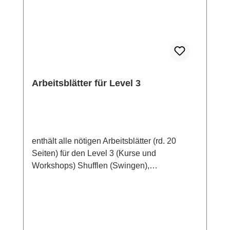
Arbeitsblätter für Level 3
enthält alle nötigen Arbeitsblätter (rd. 20
Seiten) für den Level 3 (Kurse und
Workshops) Shufflen (Swingen),
Islandstrum, Chnk-Strum, Arpeggios und
Pickings u.v.m. Sieg über den Angstgriff Nr. 1
… oder: Über den kreativen Umgang mit E-
Dur Tipps zum Greifen von Barré-Akkorden
u.v.m. als Sofortdownload (pdf) oder als