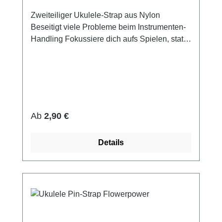
Zweiteiliger Ukulele-Strap aus Nylon
Beseitigt viele Probleme beim Instrumenten-
Handling Fokussiere dich aufs Spielen, statt
auf das Festhalten deines Instruments
Erleichtert das Erlernen einer tadellosen
Technik von Anfang an Materialien: Band:
Nylon Schnalle: schwarzer Kunstoff Haken:
Kunstoff Du möchtest die Ukulele ohne
Aufhängung spielen? Besser nicht. Ohne
Regulärer Preis:
Ab
2,90 €
Aufhängung ist das Ukulelisieren eine wahre
Pein und man bringt sich obendrein noch
Details
falsche Techniken bei.