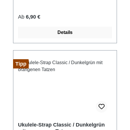
konzentrieren.Besonders praktisch: Bei
Bedarf kannst du auch mal beide Hände vom
Regulärer Preis:
Ab
6,90 €
Instrument nehmen – ideal für die Bühne oder
den Unterricht. Du hast noch keine Strap-
Details
Pins an deiner Ukulele? Jetzt hier zur
Selbstmontage bestellen! Das bekommst
du: Ukulele Pin-Strap Flowerpower in deiner
WunschfarbeBeidseitige Aufhängung über
Strap-Pins Aufhängung auch am
Tipp
Instrumentenkopf möglich (Kordel
inklusive) Material: Nylon-Band, Bandenden
aus weichem PVC Passt auf alle gängigen
Ukulelen-Größen
Ukulele-Strap Classic / Dunkelgrün