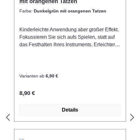
mit orangenen Tatzen
Farbe:
Dunkelgrün mit orangenen Tatzen
Kinderleichte Anwendung aber großer Effekt.
Fokussieren Sie sich aufs Spielen, statt auf
das Festhalten Ihres Instruments. Erleichtert
enorm den Einstieg beseitigt (fast) alle
Probleme zum Instrumenten-Handling
Ermöglicht das Erlernen einer tadellosen
Technik von Anfang an. Tausendfach erprobt
Varianten ab
6,90 €
und bewährt in unserer Musikschule
Materialien: Band: kräftiges Nylon Schnalle:
Regulärer Preis:
8,90 €
schwarzer Kunstoff Schieber vor Haken:
Nylon-Textil, schwarz Haken: Metall
Details
Bandenden: Metall (verchrom.) Sie möchten
die Ukulele ohne Aufhängung spielen?
Besser nicht. Ohne Aufhängung ist das
Ukulelisieren eine wahre Pein und man bringt