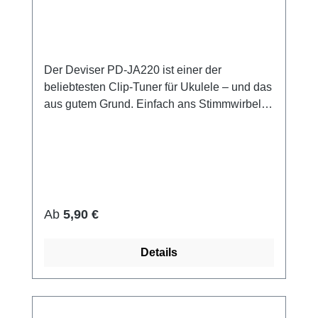
Der Deviser PD-JA220 ist einer der
beliebtesten Clip-Tuner für Ukulele – und das
aus gutem Grund. Einfach ans Stimmwirbel-
Holz klemmen, zupfen, ablesen – fertig. Das
farbige Display zeigt dir sofort, ob du zu tief
(blau), zu hoch (blau) oder genau richtig
(grün) liegst. Keine überflüssigen Menüs,
keine Hertz-Auswahl – nur präzises Stimmen
auf Knopfdruck. Ideal für Anfänger, die schnell
Regulärer Preis:
Ab
5,90 €
und unkompliziert in Stimmung kommen
wollen, aber auch für erfahrene Spieler, die
Details
beim Üben keine Zeit verlieren möchten.Das
bekommst du: • Clip-Tuner Deviser PD-
JA220 • Farbiges Display: blau = verstimmt,
grün = perfekt gestimmt • Kompakte Bauform