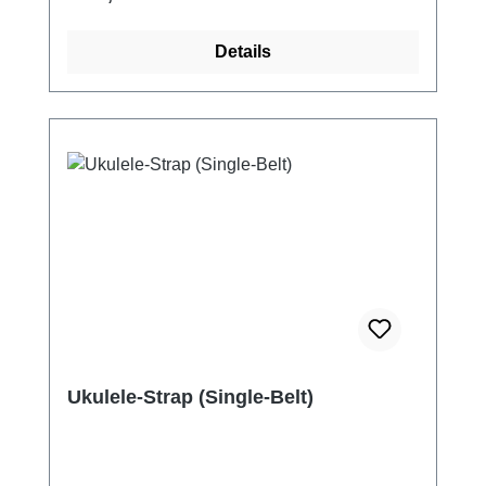
schwarz und chrom inklusive Schraube mit
versenktem Linsenkopf und Gummipuffer-
Details
Scheibe einfache Selbstmontage oder
Montage durch uns/unsere Kursleiter (gegen
Aufpreis, siehe Auswahlmenü) Bitte
beachten: Du brauchst zusätzlich zu den
Strap-Pins einen Pin-Strap (siehe ähnliche
Artikel).
Ukulele-Strap (Single-Belt)