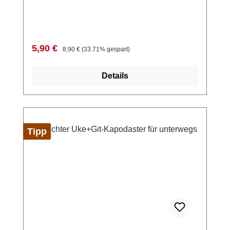
anklemmen, zupfen, ablesen. Das farbige
Display zeigt dir sofort an, ob deine Saite
stimmt: Grün bedeutet perfekt. Ideal für
Einsteiger, die unkompliziert losspielen
Verkaufspreis:
Regulärer Preis:
5,90 €
8,90 €
(33.71% gespart)
wollen. Das bekommst du: Clip-Tuner
Deviser PD-JT30 Voreinstellungen für
Details
Ukulele C- und D-Stimmung Farbiges
Display (grün = Ton stimmt) Kompakte
Bauform – passt in jede Ukulele-
Tasche Inklusive 1 Batterie (CR 2032) – sofort
einsatzbereit Auch für andere
Tipp
Saiteninstrumente geeignet