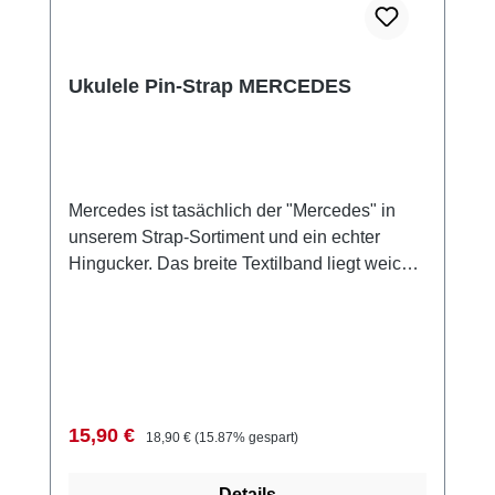
Ukulele Pin-Strap MERCEDES
Mercedes ist tasächlich der "Mercedes" in
unserem Strap-Sortiment und ein echter
Hingucker. Das breite Textilband liegt weich
und angenehm auf der Schultern und seine
Ornamentik sieht auch noch toll aus. Auch die
beiden Lederlaschen an den Bandenden sind
edel und wertig.Im Paket enthalten ist
außerdem ein Strap-Pin für die
Bodenmontage. Erleichtert enorm den
Verkaufspreis:
Regulärer Preis:
15,90 €
18,90 €
(15.87% gespart)
Einstieg Fokussiere dich aufs Spielen, statt
auf das Festhalten deines InstrumentesPasst
Details