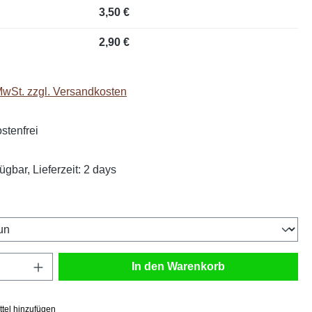
3,50 €
2,90 €
 MwSt. zzgl. Versandkosten
stenfrei
ügbar, Lieferzeit: 2 days
hlen
Anzahl: Gib den gewünschten Wert ein oder
In den Warenkorb
tel hinzufügen