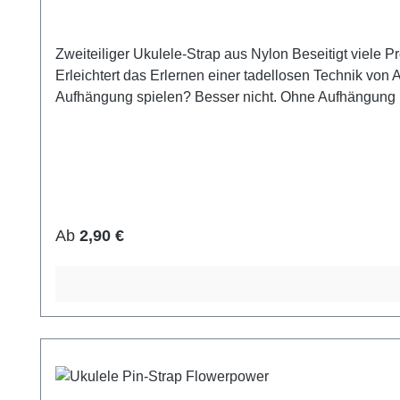
Zweiteiliger Ukulele-Strap aus Nylon Beseitigt viele Probleme beim Instrumenten-Handling Fokussiere dich aufs Spielen, statt auf das Festhalten deines Instruments
Erleichtert das Erlernen einer tadellosen Technik von Anfang an Materialien: Band: Nylon Schnalle: schwarzer Kunstoff Haken: Kunstoff Du 
Aufhängung spielen? Besser nicht. Ohne Aufhängung is
Regulärer Preis:
Ab
2,90 €