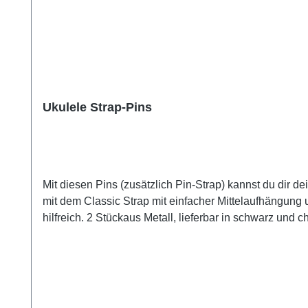
Ukulele Strap-Pins
Mit diesen Pins (zusätzlich Pin-Strap) kannst du dir d
mit dem Classic Strap mit einfacher Mittelaufhängung
hilfreich. 2 Stückaus Metall, lieferbar in schwarz und chrom inklusive Schraube mit versenktem Linsenkopf und Gummipuffer-Scheibe einfache Selbstmontage oder Montage