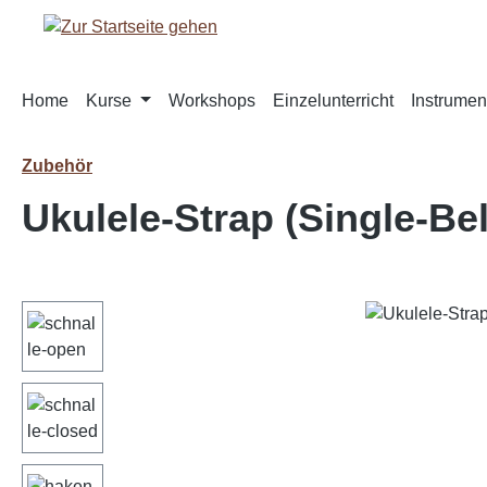
m Hauptinhalt springen
Zur Suche springen
Zur Hauptnavigation springen
Home
Kurse
Workshops
Einzelunterricht
Instrumen
Zubehör
Ukulele-Strap (Single-Bel
Bildergalerie überspringen