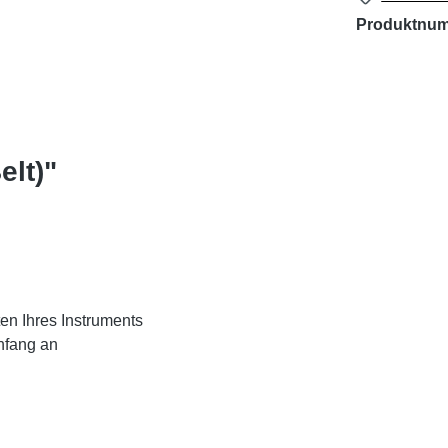
Produktnu
elt)"
ten Ihres Instruments
nfang an