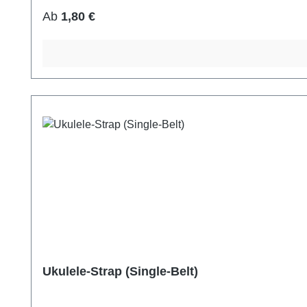
Regulärer Preis:
Ab
1,80 €
Ukulele-Strap (Single-Belt)