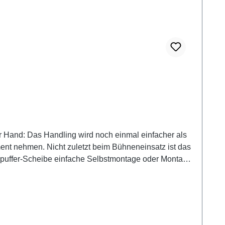
der Hand: Das Handling wird noch einmal einfacher als
ent nehmen. Nicht zuletzt beim Bühneneinsatz ist das
auchst zusätzlich zu den Strap-Pins einen Pin-Strap (siehe ähnliche Artikel).