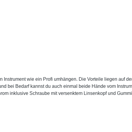
ein Instrument wie ein Profi umhängen. Die Vorteile liegen auf 
 und bei Bedarf kannst du auch einmal beide Hände vom Instrum
durch uns/unsere Kursleiter (gegen Aufpreis, siehe Auswahlmenü) Bitte beachten: Du br