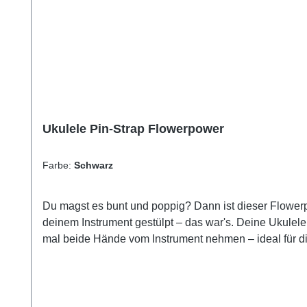
Ukulele Pin-Strap Flowerpower
Farbe:
Schwarz
Du magst es bunt und poppig? Dann ist dieser Flower
deinem Instrument gestülpt – das war's. Deine Ukulele
mal beide Hände vom Instrument nehmen – ideal für die Bühne oder den Unterricht. Du hast noch keine S
bestellen! Das bekommst du: Ukulele Pin-Strap Flowerpower in deiner WunschfarbeBeidseitige Aufhängung über Strap-Pins Aufhängung auch am Instrumentenkopf
möglich (Kordel inklusive) Material: Nylon-Band, B