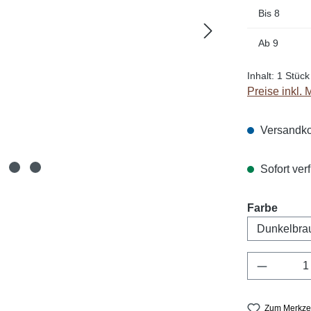
Bis
8
Ab
9
Inhalt:
1 Stück
Preise inkl.
Versandko
Sofort verf
auswä
Farbe
Produkt 
Zum Merkzet