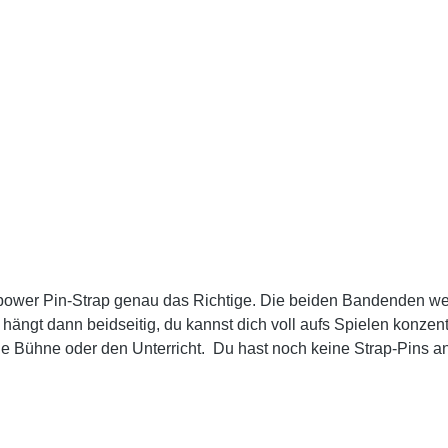
power Pin-Strap genau das Richtige. Die beiden Bandenden wer
 hängt dann beidseitig, du kannst dich voll aufs Spielen konzen
trap-Pins an deiner Ukulele? Jetzt hier zur Selbstmontage
andenden aus weichem PVC Passt auf alle gängigen Ukulelen-Gr