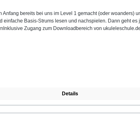
n Anfang bereits bei uns im Level 1 gemacht (oder woanders) u
nd einfache Basis-Strums lesen und nachspielen. Dann geht es je
tternInklusive Zugang zum Downloadbereich von ukuleleschule.d
 Preisnachlass für Schüler und Studenten und Empfänger von 
u ermäßigten Preisen beachten.
Details