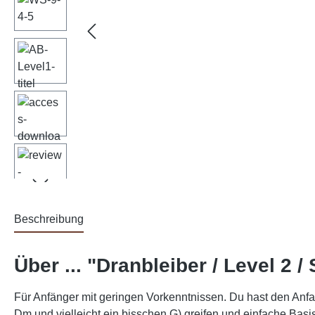
Beschreibung
Über ... "Dranbleiber / Level 2 /
Für Anfänger mit geringen Vorkenntnissen. Du hast den Anfa
Dm und vielleicht ein bisschen G) greifen und einfache Basi