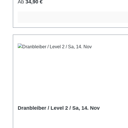
Regulärer Preis:
Ab
34,90 €
Dranbleiber / Level 2 / Sa, 14. Nov