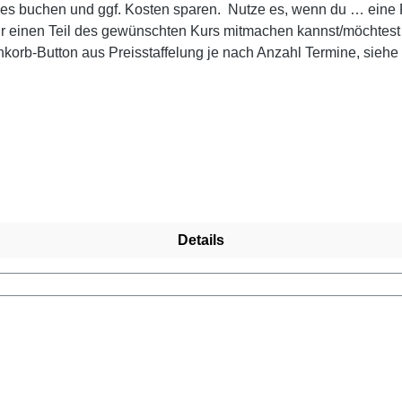
sparen. Nutze es, wenn du … eine Probestunde machen möchtest * später in einen schon
ur einen Teil des gewünschten Kurs mitmachen kannst/möchtes
b-Button aus Preisstaffelung je nach Anzahl Termine, siehe Ta
rmin und gib im Gutschein-Feld das Wort "Probestunde" ein. Der 
nd Studenten und Empfänger von Sozialhilfe oder ALG 2 gegen
Details