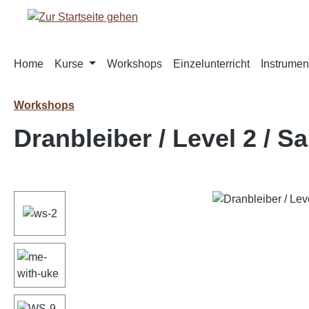
m Hauptinhalt springen
Zur Suche springen
Zur Hauptnavigation springen
Home
Kurse
Workshops
Einzelunterricht
Instrumen
Workshops
Dranbleiber / Level 2 / Sa
Bildergalerie überspringen