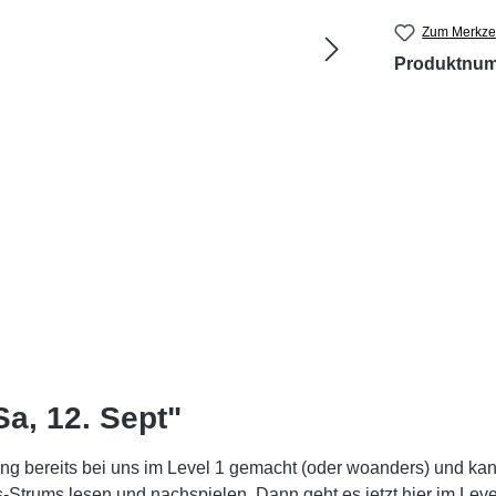
Zum Merkzet
Produktnu
 Sa, 12. Sept"
ng bereits bei uns im Level 1 gemacht (oder woanders) und kann
s-Strums lesen und nachspielen. Dann geht es jetzt hier im Leve