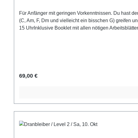
Für Anfänger mit geringen Vorkenntnissen. Du hast de
(C, Am, F, Dm und vielleicht ein bisschen G) greifen u
15 UhrInklusive Booklet mit allen nötigen Arbeitsblä
Playbacks und sonstigen LernhilfenWir gewähren 10 %
entsprechenden Ausweises oder Beleges. Bitte Info z
Regulärer Preis:
69,00 €