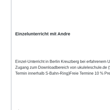
Einzelunterricht mit Andre
Einzel-Unterricht in Berlin Kreuzberg bei erfahrenem 
Zugang zum Downloadbereich von ukuleleschule.de (S
Termin innerhalb S-Bahn-Ring)Freie Termine 10 % Preisnachlass für Schüler und Studenten und Empfänger von Sozialhilfe oder ALG 2 gegen Vorlage eines
entsprechenden Ausweises oder Beleges. Siehe Info