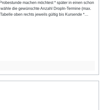
t wähle die gewünschte Anzahl DropIn-Termine (max.
belle oben rechts jeweils gültig bis Kursende *
Betrag reduziert sich dann auf 10,- €
 Vorlage eines entsprechenden Ausweises oder