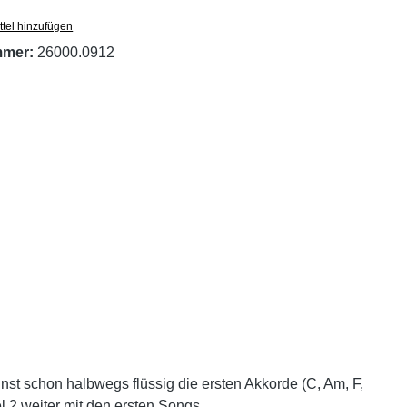
tel hinzufügen
mmer:
26000.0912
st schon halbwegs flüssig die ersten Akkorde (C, Am, F,
l 2 weiter mit den ersten Songs.