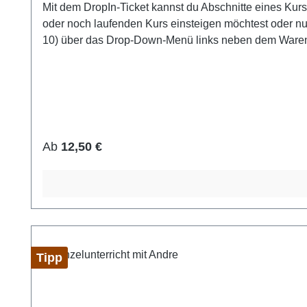
Mit dem DropIn-Ticket kannst du Abschnitte eines Kurses buchen und ggf. Kosten 
oder noch laufenden Kurs einsteigen möchtest oder n
10) über das Drop-Down-Menü links neben dem Warenkor
Probestunde für nur 10,- €: Bitte buche einen Einzelte
(brutto).Außerdem: 10 % Preisnachlass für Schüler u
Beleges siehe Info.
Regulärer Preis:
Ab
12,50 €
Tipp