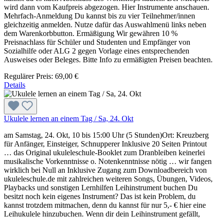
wird dann vom Kaufpreis abgezogen. Hier Instrumente anschauen.
Mehrfach-Anmeldung Du kannst bis zu vier Teilnehmer/innen
gleichzeitig anmelden. Nutze dafür das Auswahlmenü links neben
dem Warenkorbbutton. Ermäßigung Wir gewähren 10 %
Preisnachlass für Schüler und Studenten und Empfänger von
Sozialhilfe oder ALG 2 gegen Vorlage eines entsprechenden
Ausweises oder Beleges. Bitte Info zu ermäßigten Preisen beachten.
Regulärer Preis:
69,00 €
Details
Ukulele lernen an einem Tag / Sa, 24. Okt
am Samstag, 24. Okt, 10 bis 15:00 Uhr (5 Stunden)Ort: Kreuzberg
für Anfänger, Einsteiger, Schnupperer Inklusive 20 Seiten Printout
… das Original ukuleleschule-Booklet zum Dranbleiben keinerlei
musikalische Vorkenntnisse o. Notenkenntnisse nötig … wir fangen
wirklich bei Null an Inklusive Zugang zum Downloadbereich von
ukuleleschule.de mit zahlreichen weiteren Songs, Übungen, Videos,
Playbacks und sonstigen Lernhilfen Leihinstrument buchen Du
besitzt noch kein eigenes Instrument? Das ist kein Problem, du
kannst trotzdem mitmachen, denn du kannst für nur 5,- € hier eine
Leihukulele hinzubuchen. Wenn dir dein Leihinstrument gefällt,