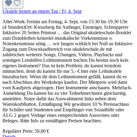
Ukulele lernen an einem Tag / Fr, 4. Sept
After-Work-Termin am Freitag, 4. Sept, von 15:30 bis 19:30 Uhr
(4 Stunden)Ort: Kreuzberg für Anfänger, Einsteiger, Schnupperer
Inklusive 20 Seiten Printout … das Original ukuleleschule-Booklet
zum Dranbleiben keinerlei musikalische Vorkenntnisse o.
Notenkenntnisse nötig … wir fangen wirklich bei Null an Inklusive
Zugang zum Downloadbereich von ukuleleschule.de mit
zahlreichen weiteren Songs, Übungen, Videos, Playbacks und
sonstigen Lernhilfen Leihinstrument buchen Du besitzt noch kein
eigenes Instrument? Das ist kein Problem, du kannst trotzdem
mitmachen, denn du kannst für nur 5,- € hier eine Leihukulele
hinzubuchen. Wenn dir dein Leihinstrument gefällt, kannst du es
nach Abschluss des Workshops kaufen. Der Mietpreis wird dann
vom Kaufpreis abgezogen. Hier Instrumente anschauen. Mehrfach-
Anmeldung Du kannst bis zu vier Teilnehmer/innen gleichzeitig
anmelden. Nutze dafür das Auswahlmenü links neben dem
Warenkorbbutton. Ermäßigung Wir gewähren 10 % Preisnachlass
für Schüler und Studenten und Empfänger von Sozialhilfe oder
ALG 2 gegen Vorlage eines entsprechenden Ausweises oder
Beleges. Bitte Info zu ermäßigten Preisen beachten.
Regulärer Preis:
59,00 €
Details