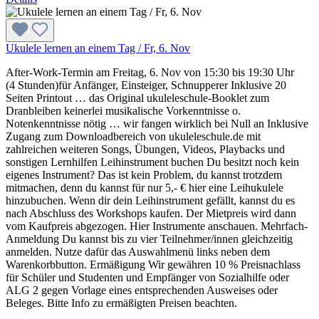
Ukulele lernen an einem Tag / Fr, 6. Nov
After-Work-Termin am Freitag, 6. Nov von 15:30 bis 19:30 Uhr
(4 Stunden)für Anfänger, Einsteiger, Schnupperer Inklusive 20
Seiten Printout … das Original ukuleleschule-Booklet zum
Dranbleiben keinerlei musikalische Vorkenntnisse o.
Notenkenntnisse nötig … wir fangen wirklich bei Null an Inklusive
Zugang zum Downloadbereich von ukuleleschule.de mit
zahlreichen weiteren Songs, Übungen, Videos, Playbacks und
sonstigen Lernhilfen Leihinstrument buchen Du besitzt noch kein
eigenes Instrument? Das ist kein Problem, du kannst trotzdem
mitmachen, denn du kannst für nur 5,- € hier eine Leihukulele
hinzubuchen. Wenn dir dein Leihinstrument gefällt, kannst du es
nach Abschluss des Workshops kaufen. Der Mietpreis wird dann
vom Kaufpreis abgezogen. Hier Instrumente anschauen. Mehrfach-
Anmeldung Du kannst bis zu vier Teilnehmer/innen gleichzeitig
anmelden. Nutze dafür das Auswahlmenü links neben dem
Warenkorbbutton. Ermäßigung Wir gewähren 10 % Preisnachlass
für Schüler und Studenten und Empfänger von Sozialhilfe oder
ALG 2 gegen Vorlage eines entsprechenden Ausweises oder
Beleges. Bitte Info zu ermäßigten Preisen beachten.