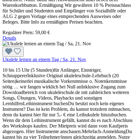
Warenkorbbutton. Ermäßigung Wir gewähren 10 % Preisnachlass
für Schüler und Studenten und Empfänger von Sozialhilfe oder
ALG 2 gegen Vorlage eines entsprechenden Ausweises oder
Beleges. Bitte Info zu ermäßigten Preisen beachten.
Regulärer Preis:
59,00 €
Details
Ukulele lernen an einem Tag / Sa, 21. Nov
10 bis 15 Uhr (5 Stunden)für Anfänger, Einsteiger,
SchnuppererInklusive Original ukuleleschule-Lehrbuch (20
Seiten)keinerlei musikalische Vorkenntnisse o. Notenkenntnisse
nötig … wir fangen wirklich bei Null anInklusive Zugang zum
Downloadbereich von ukuleleschule.de mit zahlreichen weiteren
Songs, Übungen, Videos, Playbacks und sonstigen
LernhilfenLeihinstrument buchenDu besitzt noch kein eigenes
Instrument? Das ist kein Problem, du kannst trotzdem mitmachen,
denn du kannst hier für nur 5,- € eine Leihukulele hinzubuchen.
Wenn dir dein Leihinstrument gefällt, kannst du es nach Abschluss
des Workshops kaufen. Der Mietpreis wird dann vom Kaufpreis
abgezogen. Hier Instrumente anschauen.Mehrfach-AnmeldungDu
kannst bis zu vier Teilnehmer/innen gleichzeitig anmelden. Nutze