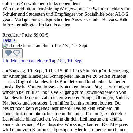
dafür das Auswahlmenü links neben dem
Warenkorbbutton.ErmäßigungWir gewähren 10 % Preisnachlass für
Schüler und Studenten und Empfänger von Sozialhilfe oder ALG 2
gegen Vorlage eines entsprechenden Ausweises oder Beleges. Bitte
Info zu ermäßigten Preisen beachten.
Regulärer Preis:
69,00 €
Details
Ukulele lernen an einem Tag / Sa, 19. Sept
am Samstag, 19. Sept, 10 bis 15:00 Uhr (5 Stunden)Ort: Kreuzberg
für Anfänger, Einsteiger, Schnupperer Inklusive 20 Seiten Printout
… das Original ukuleleschule-Booklet zum Dranbleiben keinerlei
musikalische Vorkenntnisse o. Notenkenntnisse nötig … wir fangen
wirklich bei Null an Inklusive Zugang zum Downloadbereich von
ukuleleschule.de mit zahlreichen weiteren Songs, Übungen, Videos,
Playbacks und sonstigen Lernhilfen Leihinstrument buchen Du
besitzt noch kein eigenes Instrument? Das ist kein Problem, du
kannst trotzdem mitmachen, denn du kannst für nur 5,- € hier eine
Leihukulele hinzubuchen. Wenn dir dein Leihinstrument gefällt,
kannst du es nach Abschluss des Workshops kaufen. Der Mietpreis
wird dann vom Kaufpreis abgezogen. Hier Instrumente anschauen.