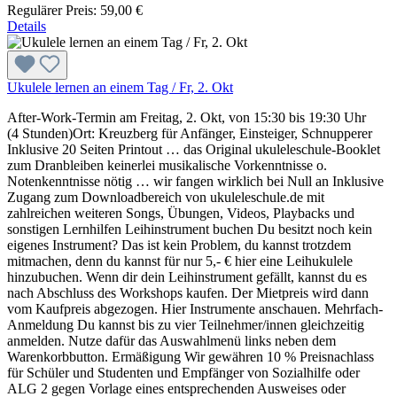
Regulärer Preis:
59,00 €
Details
Ukulele lernen an einem Tag / Fr, 2. Okt
After-Work-Termin am Freitag, 2. Okt, von 15:30 bis 19:30 Uhr
(4 Stunden)Ort: Kreuzberg für Anfänger, Einsteiger, Schnupperer
Inklusive 20 Seiten Printout … das Original ukuleleschule-Booklet
zum Dranbleiben keinerlei musikalische Vorkenntnisse o.
Notenkenntnisse nötig … wir fangen wirklich bei Null an Inklusive
Zugang zum Downloadbereich von ukuleleschule.de mit
zahlreichen weiteren Songs, Übungen, Videos, Playbacks und
sonstigen Lernhilfen Leihinstrument buchen Du besitzt noch kein
eigenes Instrument? Das ist kein Problem, du kannst trotzdem
mitmachen, denn du kannst für nur 5,- € hier eine Leihukulele
hinzubuchen. Wenn dir dein Leihinstrument gefällt, kannst du es
nach Abschluss des Workshops kaufen. Der Mietpreis wird dann
vom Kaufpreis abgezogen. Hier Instrumente anschauen. Mehrfach-
Anmeldung Du kannst bis zu vier Teilnehmer/innen gleichzeitig
anmelden. Nutze dafür das Auswahlmenü links neben dem
Warenkorbbutton. Ermäßigung Wir gewähren 10 % Preisnachlass
für Schüler und Studenten und Empfänger von Sozialhilfe oder
ALG 2 gegen Vorlage eines entsprechenden Ausweises oder