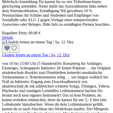
Mehrfach-Anmeldung Du kannst bis zu vier Teilnehmer/innen
gleichzeitig anmelden. Nutze dafür das Auswahlmenü links neben
dem Warenkorbbutton. Ermäßigung Wir gewähren 10 %
Preisnachlass für Schüler und Studenten und Empfänger von
Sozialhilfe oder ALG 2 gegen Vorlage eines entsprechenden
Ausweises oder Beleges. Bitte Info zu ermäßigten Preisen beachten.
Regulärer Preis:
69,00 €
Details
Ukulele lernen an einem Tag / Sa, 12. Dez
von 10 bis 15:00 Uhr (5 Stunden)Ort: Kreuzberg für Anfänger,
Einsteiger, Schnupperer Inklusive 20 Seiten Printout … das Original
ukuleleschule-Booklet zum Dranbleiben keinerlei musikalische
Vorkenntnisse o. Notenkenntnisse nötig … wir fangen wirklich bei
Null an Inklusive Zugang zum Downloadbereich von
ukuleleschule.de mit zahlreichen weiteren Songs, Übungen, Videos,
Playbacks und sonstigen Lernhilfen Leihinstrument buchen Du
besitzt noch kein eigenes Instrument? Das ist kein Problem, du
kannst trotzdem mitmachen, denn du kannst für nur 5,- € hier eine
Leihukulele hinzubuchen. Wenn dir dein Leihinstrument gefällt,
kannst du es nach Abschluss des Workshops kaufen. Der Mietpreis