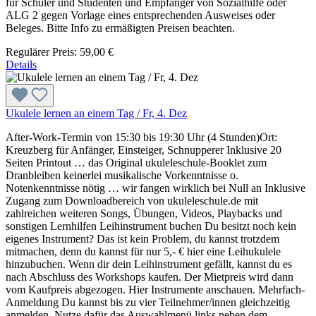
für Schüler und Studenten und Empfänger von Sozialhilfe oder
ALG 2 gegen Vorlage eines entsprechenden Ausweises oder
Beleges. Bitte Info zu ermäßigten Preisen beachten.
Regulärer Preis:
59,00 €
Details
Ukulele lernen an einem Tag / Fr, 4. Dez
After-Work-Termin von 15:30 bis 19:30 Uhr (4 Stunden)Ort:
Kreuzberg für Anfänger, Einsteiger, Schnupperer Inklusive 20
Seiten Printout … das Original ukuleleschule-Booklet zum
Dranbleiben keinerlei musikalische Vorkenntnisse o.
Notenkenntnisse nötig … wir fangen wirklich bei Null an Inklusive
Zugang zum Downloadbereich von ukuleleschule.de mit
zahlreichen weiteren Songs, Übungen, Videos, Playbacks und
sonstigen Lernhilfen Leihinstrument buchen Du besitzt noch kein
eigenes Instrument? Das ist kein Problem, du kannst trotzdem
mitmachen, denn du kannst für nur 5,- € hier eine Leihukulele
hinzubuchen. Wenn dir dein Leihinstrument gefällt, kannst du es
nach Abschluss des Workshops kaufen. Der Mietpreis wird dann
vom Kaufpreis abgezogen. Hier Instrumente anschauen. Mehrfach-
Anmeldung Du kannst bis zu vier Teilnehmer/innen gleichzeitig
anmelden. Nutze dafür das Auswahlmenü links neben dem