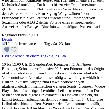
wird dann vom Kaufpreis abgezogen. Hier Instrumente anschauen.
Mehrfach-Anmeldung Du kannst bis zu vier Teilnehmer/innen
gleichzeitig anmelden. Nutze dafür das Auswahlmenü links neben
dem Warenkorbbutton. Ermäßigung Wir gewähren 10 %
Preisnachlass für Schüler und Studenten und Empfänger von
Sozialhilfe oder ALG 2 gegen Vorlage eines entsprechenden
Ausweises oder Beleges. Bitte Info zu ermäßigten Preisen beachten.
Regulärer Preis:
69,00 €
Details
Ukulele lernen an einem Tag / Sa, 23. Jan
10 bis 15:00 Uhr (5 Stunden)Ort: Kreuzberg für Anfänger,
Einsteiger, Schnupperer Inklusive 20 Seiten Printout … das Original
ukuleleschule-Booklet zum Dranbleiben keinerlei musikalische
Vorkenntnisse o. Notenkenntnisse nötig … wir fangen wirklich bei
Null an Inklusive Zugang zum Downloadbereich von
ukuleleschule.de mit zahlreichen weiteren Songs, Übungen, Videos,
Playbacks und sonstigen Lernhilfen Leihinstrument buchen Du
besitzt noch kein eigenes Instrument? Das ist kein Problem, du
kannst trotzdem mitmachen, denn du kannst für nur 5,- € hier eine
Leihukulele hinzubuchen. Wenn dir dein Leihinstrument gefällt,
kannst du es nach Abschluss des Workshops kaufen. Der Mietpreis