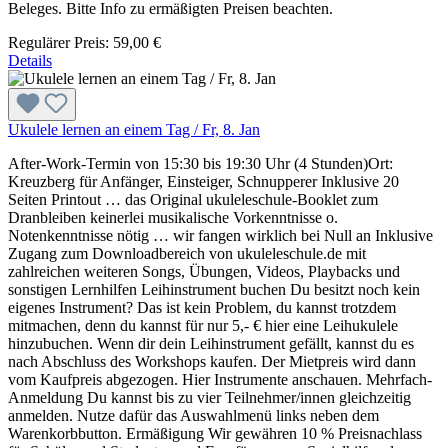
Beleges. Bitte Info zu ermäßigten Preisen beachten.
Regulärer Preis:
59,00 €
Details
Ukulele lernen an einem Tag / Fr, 8. Jan
After-Work-Termin von 15:30 bis 19:30 Uhr (4 Stunden)Ort:
Kreuzberg für Anfänger, Einsteiger, Schnupperer Inklusive 20
Seiten Printout … das Original ukuleleschule-Booklet zum
Dranbleiben keinerlei musikalische Vorkenntnisse o.
Notenkenntnisse nötig … wir fangen wirklich bei Null an Inklusive
Zugang zum Downloadbereich von ukuleleschule.de mit
zahlreichen weiteren Songs, Übungen, Videos, Playbacks und
sonstigen Lernhilfen Leihinstrument buchen Du besitzt noch kein
eigenes Instrument? Das ist kein Problem, du kannst trotzdem
mitmachen, denn du kannst für nur 5,- € hier eine Leihukulele
hinzubuchen. Wenn dir dein Leihinstrument gefällt, kannst du es
nach Abschluss des Workshops kaufen. Der Mietpreis wird dann
vom Kaufpreis abgezogen. Hier Instrumente anschauen. Mehrfach-
Anmeldung Du kannst bis zu vier Teilnehmer/innen gleichzeitig
anmelden. Nutze dafür das Auswahlmenü links neben dem
Warenkorbbutton. Ermäßigung Wir gewähren 10 % Preisnachlass