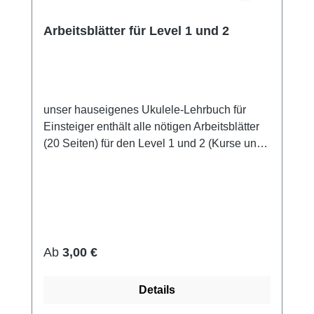
Arbeitsblätter für Level 1 und 2
unser hauseigenes Ukulele-Lehrbuch für
Einsteiger enthält alle nötigen Arbeitsblätter
(20 Seiten) für den Level 1 und 2 (Kurse und
Workshops) Einführung ins Tabulaturlesen
Einführung in erste Strumings erste einfache
Übungssongs und Strumpattern/Akkordsheet
für "Somewhere over the rainbow" Liste mit
ersten wichtigen Akkorden (für
Rechtshänder, Linkshänder bitte hier lesen
Regulärer Preis:
Ab
3,00 €
als Sofortdownload oder als gebundene
Mappe erhältlich Sofortdownload Bei
Details
Auswahl Sofortdownload steht dir der Artikel
sofort (nach Zahlungserhalt) im Kundenkonto