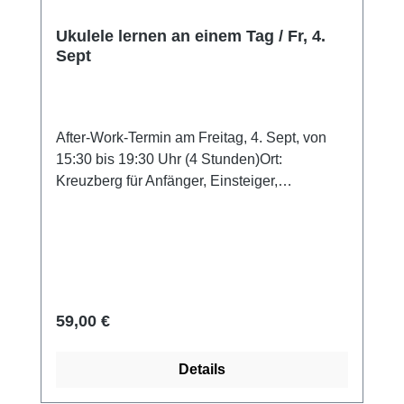
Ukulele lernen an einem Tag / Fr, 4.
Sept
After-Work-Termin am Freitag, 4. Sept, von
15:30 bis 19:30 Uhr (4 Stunden)Ort:
Kreuzberg für Anfänger, Einsteiger,
Schnupperer Inklusive 20 Seiten Printout …
das Original ukuleleschule-Booklet zum
Dranbleiben keinerlei musikalische
Vorkenntnisse o. Notenkenntnisse nötig …
wir fangen wirklich bei Null an Inklusive
Zugang zum Downloadbereich von
Regulärer Preis:
59,00 €
ukuleleschule.de mit zahlreichen weiteren
Songs, Übungen, Videos, Playbacks und
Details
sonstigen Lernhilfen Leihinstrument buchen
Du besitzt noch kein eigenes Instrument?