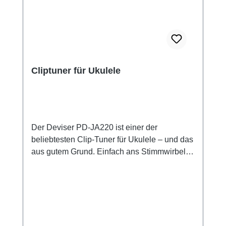
Cliptuner für Ukulele
Der Deviser PD-JA220 ist einer der
beliebtesten Clip-Tuner für Ukulele – und das
aus gutem Grund. Einfach ans Stimmwirbel-
Holz klemmen, zupfen, ablesen – fertig. Das
farbige Display zeigt dir sofort, ob du zu tief
(blau), zu hoch (blau) oder genau richtig
(grün) liegst. Keine überflüssigen Menüs,
keine Hertz-Auswahl – nur präzises Stimmen
auf Knopfdruck. Ideal für Anfänger, die schnell