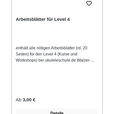
Arbeitsblätter für Level 4
enthält alle nötigen Arbeitsblätter (rd. 20
Seiten) für den Level 4 (Kurse und
Workshops) bei ukuleleschule.de Walzer-
Strum Melodiespiel diverse komplexe Strums
Improvisation (Einführung) Rasgueado-
Techniken in Stücken wie zum Beispiel
"Besame mucho" als Sofortdownload oder
als gebundene Mappe erhältlich
Regulärer Preis:
Ab
3,00 €
Details