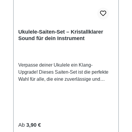
Ukulele-Saiten-Set – Kristallklarer
Sound für dein Instrument
Verpasse deiner Ukulele ein Klang-
Upgrade! Dieses Saiten-Set ist die perfekte
Wahl für alle, die eine zuverlässige und
klangstarke Lösung suchen. Diese weißen
Nylon-Saiten bieten eine hervorragende
Mischung aus Brillanz und
Spielkomfort. Warum dieses Set überzeugt: •
Klarer & Reicher Klang: Optimiert für ein
helles Klangbild mit sauberer Artikulation. •
Regulärer Preis:
Ab
3,90 €
Angenehmes Spielgefühl: Das hochwertige